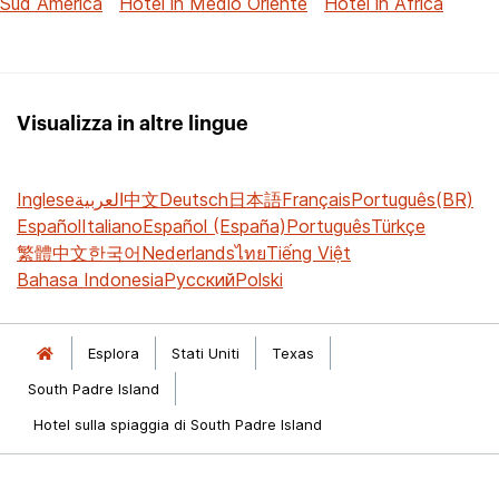
Sud America
Hotel in Medio Oriente
Hotel in Africa
Visualizza in altre lingue
Inglese
العربية
中文
Deutsch
日本語
Français
Português(BR)
Español
Italiano
Español (España)
Português
Türkçe
繁體中文
한국어
Nederlands
ไทย
Tiếng Việt
Bahasa Indonesia
Русский
Polski
Esplora
Stati Uniti
Texas
South Padre Island
Hotel sulla spiaggia di South Padre Island