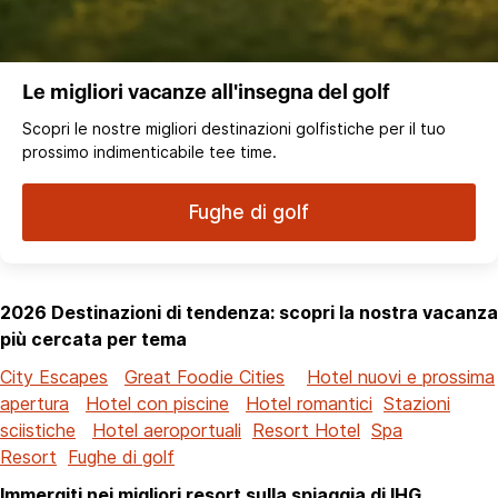
Le migliori vacanze all'insegna del golf
Scopri le nostre migliori destinazioni golfistiche per il tuo
prossimo indimenticabile tee time.
Fughe di golf
2026 Destinazioni di tendenza: scopri la nostra vacanza
più cercata per tema
City Escapes
Great Foodie Cities
Hotel nuovi e prossima
apertura
Hotel con piscine
Hotel romantici
Stazioni
sciistiche
Hotel aeroportuali
Resort Hotel
Spa
Resort
Fughe di golf
Immergiti nei migliori resort sulla spiaggia di IHG