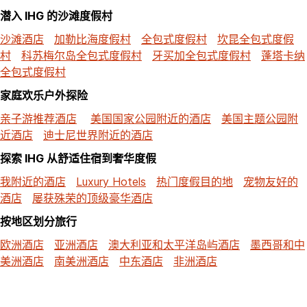
潜入 IHG 的沙滩度假村
沙滩酒店
加勒比海度假村
全包式度假村
坎昆全包式度假
村
科苏梅尔岛全包式度假村
牙买加全包式度假村
蓬塔卡纳
全包式度假村
家庭欢乐户外探险
亲子游推荐酒店
美国国家公园附近的酒店
美国主题公园附
近酒店
迪士尼世界附近的酒店
探索 IHG 从舒适住宿到奢华度假
我附近的酒店
Luxury Hotels
热门度假目的地
宠物友好的
酒店
屡获殊荣的顶级豪华酒店
按地区划分旅行
欧洲酒店
亚洲酒店
澳大利亚和太平洋岛屿酒店
墨西哥和中
美洲酒店
南美洲酒店
中东酒店
非洲酒店