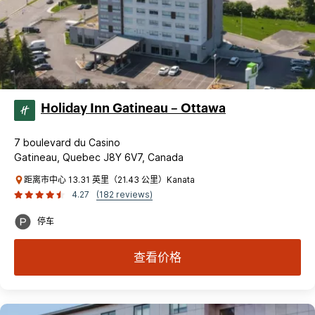
Holiday Inn Gatineau – Ottawa
7 boulevard du Casino
Gatineau, Quebec J8Y 6V7, Canada
距离市中心 13.31 英里（21.43 公里）Kanata
4.27
(182 reviews)
停车
查看价格