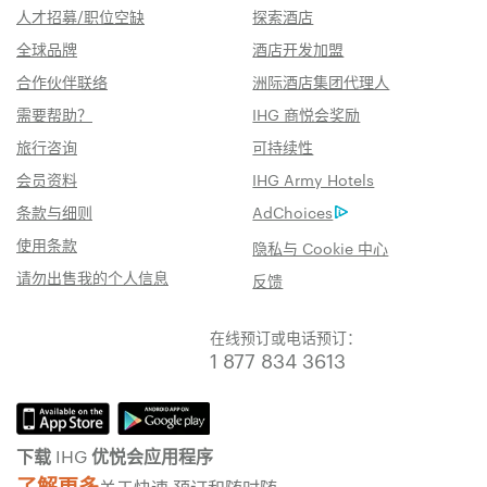
人才招募/职位空缺
探索酒店
全球品牌
酒店开发加盟
合作伙伴联络
洲际酒店集团代理人
需要帮助？
IHG 商悦会奖励
旅行咨询
可持续性
会员资料
IHG Army Hotels
条款与细则
AdChoices
使用条款
隐私与 Cookie 中心
请勿出售我的个人信息
反馈
在线预订或电话预订：
1 877 834 3613
下载 IHG 优悦会应用程序
了解更多