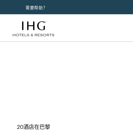
需要帮助？
索邦大学酒
20
酒店在
巴黎