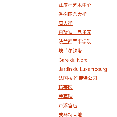
蓬皮杜艺术中心
香榭丽舍大街
唐人街
巴黎迪士尼乐园
法兰西军事学院
埃菲尔铁塔
Gare du Nord
Jardin du Luxembourg
法国拉·维莱特公园
玛莱区
荣军院
卢浮宫店
蒙马特高地