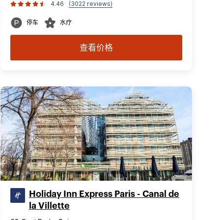
4.46
(3022 reviews)
停车
水疗
查看价格
Holiday Inn Express Paris - Canal de
la Villette