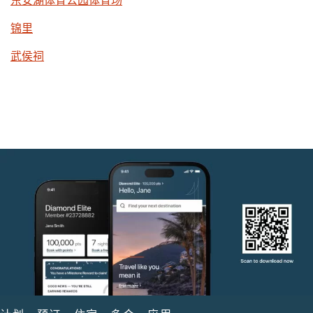
东安湖体育公园体育场
锦里
武侯祠