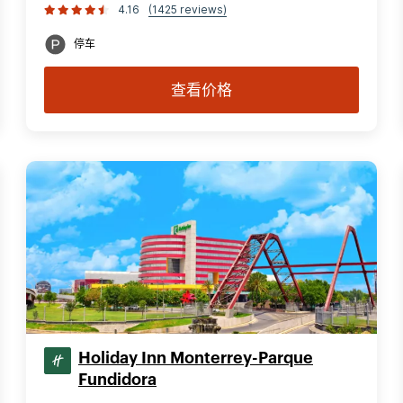
4.16
(1425 reviews)
停车
查看价格
Holiday Inn Monterrey-Parque
Fundidora