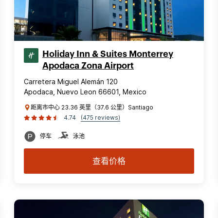
Holiday Inn & Suites Monterrey
Apodaca Zona Airport
Carretera Miguel Alemán 120
Apodaca, Nuevo Leon 66601, Mexico
距离市中心 23.36 英里（37.6 公里）Santiago
4.74
(475 reviews)
停车
泳池
查看价格