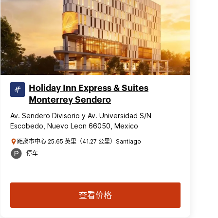
Holiday Inn Express & Suites
Monterrey Sendero
Av. Sendero Divisorio y Av. Universidad S/N
Escobedo, Nuevo Leon 66050, Mexico
距离市中心 25.65 英里（41.27 公里）Santiago
停车
查看价格