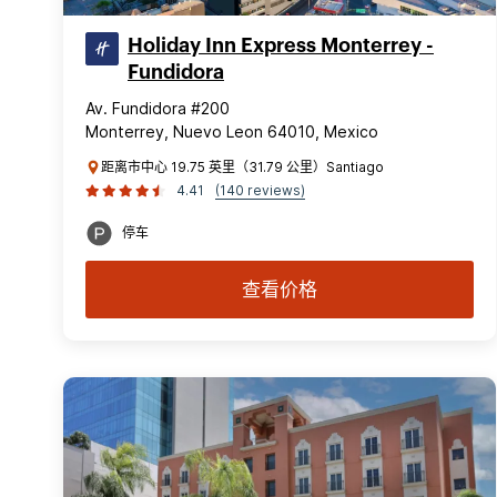
Holiday Inn Express Monterrey -
Fundidora
Av. Fundidora #200
Monterrey, Nuevo Leon 64010, Mexico
距离市中心 19.75 英里（31.79 公里）Santiago
4.41
(140 reviews)
停车
查看价格