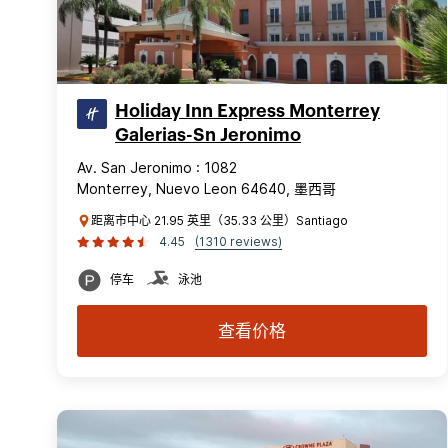
Holiday Inn Express Monterrey
Galerias-Sn Jeronimo
Av. San Jeronimo : 1082
Monterrey, Nuevo Leon 64640, 墨西哥
距离市中心 21.95 英里（35.33 公里）Santiago
4.45
(1310 reviews)
停车
泳池
查看价格