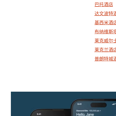
巴托酒店
达文波特
基西米酒
布纳维斯
莱克威尔
莱克兰酒
普朗特城