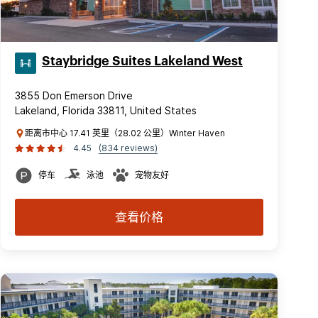
Staybridge Suites Lakeland West
3855 Don Emerson Drive
Lakeland, Florida 33811, United States
距离市中心 17.41 英里（28.02 公里）Winter Haven
4.45
(834 reviews)
停车
泳池
宠物友好
查看价格