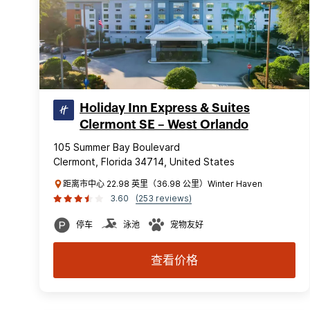
Holiday Inn Express & Suites
Clermont SE – West Orlando
105 Summer Bay Boulevard
Clermont, Florida 34714, United States
距离市中心 22.98 英里（36.98 公里）Winter Haven
3.60
(253 reviews)
停车
泳池
宠物友好
查看价格