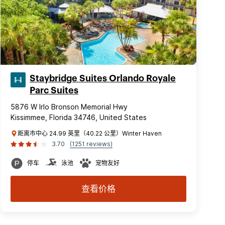
Staybridge Suites Orlando Royale
Parc Suites
5876 W Irlo Bronson Memorial Hwy
Kissimmee, Florida 34746, United States
距离市中心 24.99 英里（40.22 公里）Winter Haven
3.70
(1251 reviews)
停车
泳池
宠物友好
查看价格