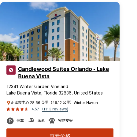
Candlewood Suites Orlando - Lake
Buena Vista
12341 Winter Garden Vineland
Lake Buena Vista, Florida 32836, United States
距离市中心 28.66 英里（46.12 公里）Winter Haven
4.57
(1113 reviews)
停车
泳池
宠物友好
查看价格