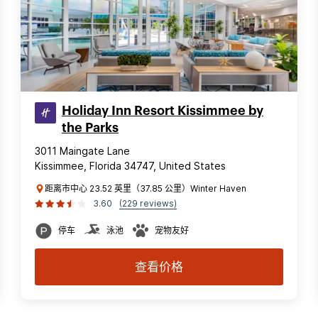
Holiday Inn Resort Kissimmee by
the Parks
3011 Maingate Lane
Kissimmee, Florida 34747, United States
距离市中心 23.52 英里（37.85 公里）Winter Haven
3.60
(229 reviews)
停车
泳池
宠物友好
查看价格