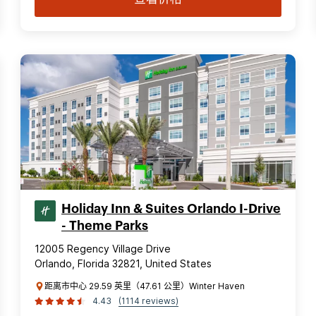
Holiday Inn & Suites Orlando I-Drive
- Theme Parks
12005 Regency Village Drive
Orlando, Florida 32821, United States
距离市中心 29.59 英里（47.61 公里）Winter Haven
4.43
(1114 reviews)