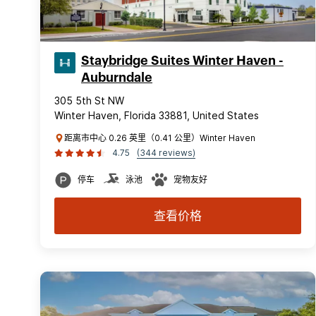
Staybridge Suites Winter Haven -
Auburndale
305 5th St NW
Winter Haven, Florida 33881, United States
距离市中心 0.26 英里（0.41 公里）Winter Haven
4.75
(344 reviews)
停车
泳池
宠物友好
查看价格