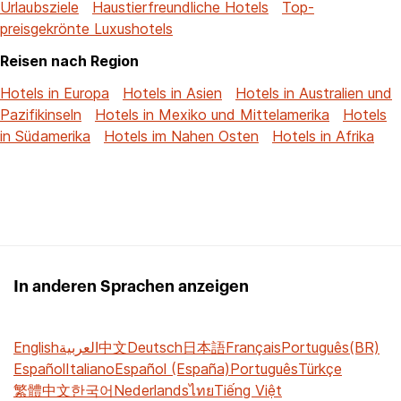
Urlaubsziele
Haustierfreundliche Hotels
Top-
preisgekrönte Luxushotels
Reisen nach Region
Hotels in Europa
Hotels in Asien
Hotels in Australien und
Pazifikinseln
Hotels in Mexiko und Mittelamerika
Hotels
in Südamerika
Hotels im Nahen Osten
Hotels in Afrika
In anderen Sprachen anzeigen
English
العربية
中文
Deutsch
日本語
Français
Português(BR)
Español
Italiano
Español (España)
Português
Türkçe
繁體中文
한국어
Nederlands
ไทย
Tiếng Việt