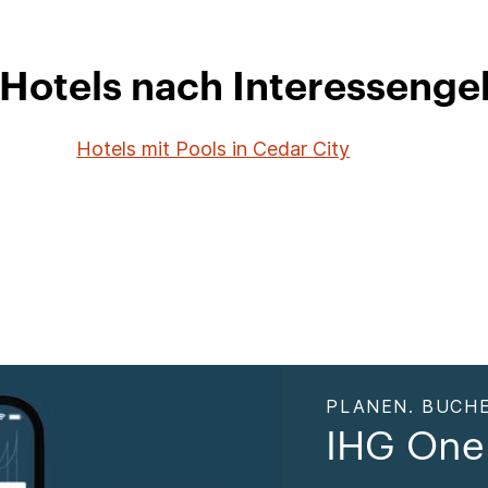
 Hotels nach Interessenge
Hotels mit Pools in Cedar City
PLANEN. BUCHE
IHG One