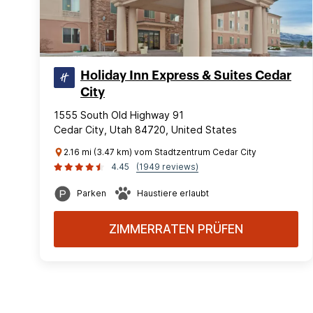
Holiday Inn Express & Suites Cedar
City
1555 South Old Highway 91
Cedar City, Utah 84720, United States
2.16 mi (3.47 km) vom Stadtzentrum Cedar City
4.45
(1949 reviews)
Parken
Haustiere erlaubt
ZIMMERRATEN PRÜFEN