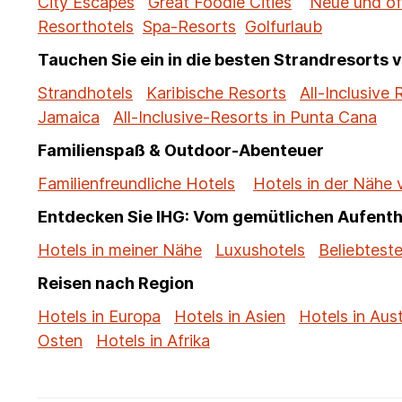
City Escapes
Great Foodie Cities
Neue und öf
Resorthotels
Spa-Resorts
Golfurlaub
Tauchen Sie ein in die besten Strandresorts 
Strandhotels
Karibische Resorts
All-Inclusive 
Jamaica
All-Inclusive-Resorts in Punta Cana
Familienspaß & Outdoor-Abenteuer
Familienfreundliche Hotels
Hotels in der Nähe
Entdecken Sie IHG: Vom gemütlichen Aufenth
Hotels in meiner Nähe
Luxushotels
Beliebteste
Reisen nach Region
Hotels in Europa
Hotels in Asien
Hotels in Aust
Osten
Hotels in Afrika