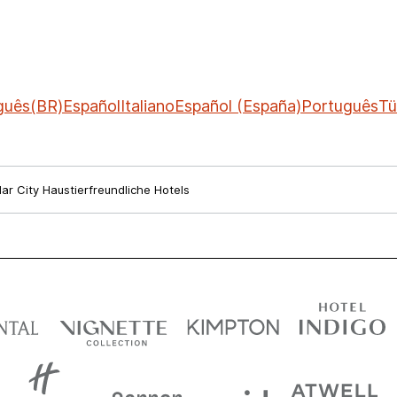
guês(BR)
Español
Italiano
Español (España)
Português
Tü
ar City Haustierfreundliche Hotels