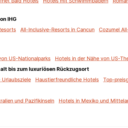
fnet bald Hotels
Hotels mit Schwimmbädern
Roman
von IHG
Resorts
All-Inclusive-Resorts in Cancun
Cozumel All
 von US-Nationalparks
Hotels in der Nähe von US-T
alt bis zum luxuriösen Rückzugsort
 Urlaubsziele
Haustierfreundliche Hotels
Top-preis
ralien und Pazifikinseln
Hotels in Mexiko und Mittela