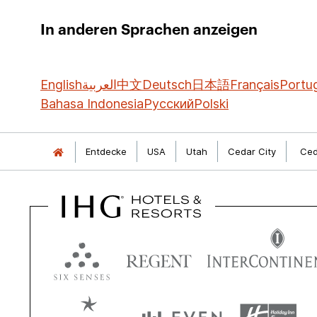
In anderen Sprachen anzeigen
English
العربية
中文
Deutsch
日本語
Français
Portu
Bahasa Indonesia
Русский
Polski
Entdecke
USA
Utah
Cedar City
Ced