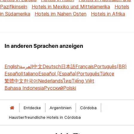
Pazifikinseln
Hotels in Mexiko und Mittelamerika
Hotels
in Südamerika
Hotels im Nahen Osten
Hotels in Afrika
In anderen Sprachen anzeigen
English
العربية
中文
Deutsch
日本語
Français
Português(BR)
Español
Italiano
Español (España)
Português
Türkçe
繁體中文
한국어
Nederlands
ไทย
Tiếng Việt
Bahasa Indonesia
Русский
Polski
Entdecke
Argentinien
Córdoba
Haustierfreundliche Hotels in Córdoba