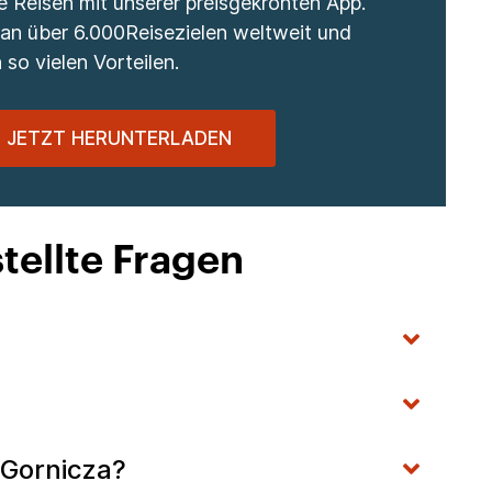
re Reisen mit unserer preisgekrönten App.
 an über 6.000Reisezielen weltweit und
 so vielen Vorteilen.
JETZT HERUNTERLADEN
tellte Fragen
a Gornicza?