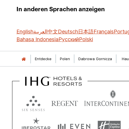
In anderen Sprachen anzeigen
English
العربية
中文
Deutsch
日本語
Français
Portu
Bahasa Indonesia
Русский
Polski
Entdecke
Polen
Dabrowa Gornicza
Hau