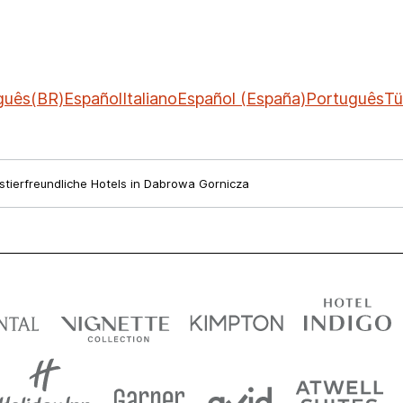
guês(BR)
Español
Italiano
Español (España)
Português
Tü
stierfreundliche Hotels in Dabrowa Gornicza