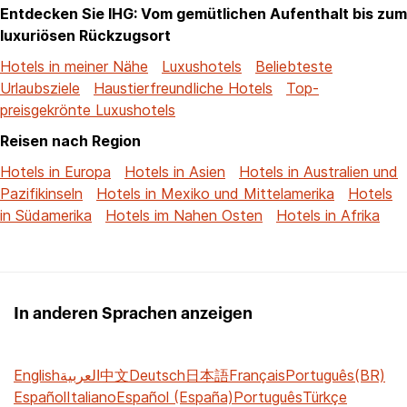
Entdecken Sie IHG: Vom gemütlichen Aufenthalt bis zum
luxuriösen Rückzugsort
Hotels in meiner Nähe
Luxushotels
Beliebteste
Urlaubsziele
Haustierfreundliche Hotels
Top-
preisgekrönte Luxushotels
Reisen nach Region
Hotels in Europa
Hotels in Asien
Hotels in Australien und
Pazifikinseln
Hotels in Mexiko und Mittelamerika
Hotels
in Südamerika
Hotels im Nahen Osten
Hotels in Afrika
In anderen Sprachen anzeigen
English
العربية
中文
Deutsch
日本語
Français
Português(BR)
Español
Italiano
Español (España)
Português
Türkçe