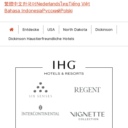
繁體中文
한국어
Nederlands
ไทย
Tiếng Việt
Bahasa Indonesia
Русский
Polski
Entdecke
USA
North Dakota
Dickinson
Dickinson Haustierfreundliche Hotels