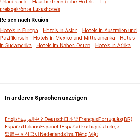
Urlaubsziele
Haustierfreundliche Hotels
Top-
preisgekrönte Luxushotels
Reisen nach Region
Hotels in Europa
Hotels in Asien
Hotels in Australien und
Pazifikinseln
Hotels in Mexiko und Mittelamerika
Hotels
in Südamerika
Hotels im Nahen Osten
Hotels in Afrika
In anderen Sprachen anzeigen
English
العربية
中文
Deutsch
日本語
Français
Português(BR)
Español
Italiano
Español (España)
Português
Türkçe
繁體中文
한국어
Nederlands
ไทย
Tiếng Việt