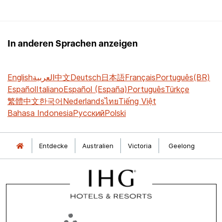
In anderen Sprachen anzeigen
English
العربية
中文
Deutsch
日本語
Français
Português(BR)
Español
Italiano
Español (España)
Português
Türkçe
繁體中文
한국어
Nederlands
ไทย
Tiếng Việt
Bahasa Indonesia
Русский
Polski
Entdecke
Australien
Victoria
Geelong