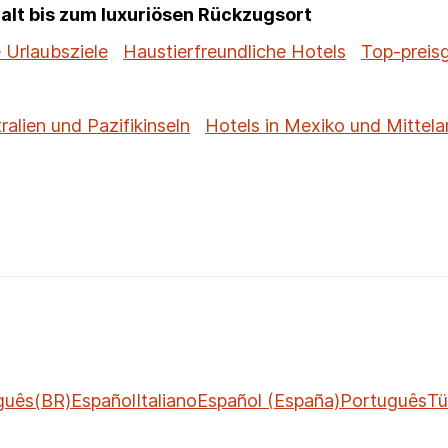
alt bis zum luxuriösen Rückzugsort
 Urlaubsziele
Haustierfreundliche Hotels
Top-preis
ralien und Pazifikinseln
Hotels in Mexiko und Mittela
guês(BR)
Español
Italiano
Español (España)
Português
Tü