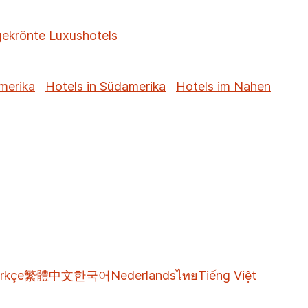
gekrönte Luxushotels
merika
Hotels in Südamerika
Hotels im Nahen
rkçe
繁體中文
한국어
Nederlands
ไทย
Tiếng Việt