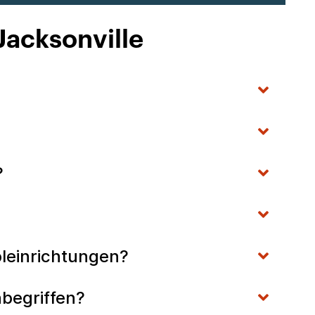
Jacksonville
?
oleinrichtungen?
inbegriffen?