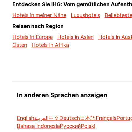
Entdecken Sie IHG: Vom gemütlichen Aufenth
Hotels in meiner Nähe
Luxushotels
Beliebteste
Reisen nach Region
Hotels in Europa
Hotels in Asien
Hotels in Aust
Osten
Hotels in Afrika
In anderen Sprachen anzeigen
English
العربية
中文
Deutsch
日本語
Français
Portu
Bahasa Indonesia
Русский
Polski