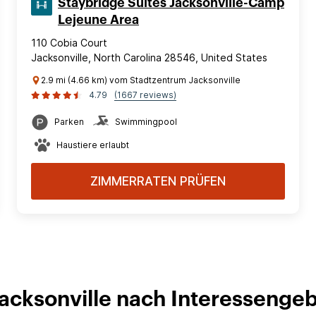
Staybridge Suites Jacksonville-Camp
Lejeune Area
110 Cobia Court
Jacksonville, North Carolina 28546, United States
2.9 mi (4.66 km) vom Stadtzentrum Jacksonville
4.79
(1667 reviews)
Parken
Swimmingpool
Haustiere erlaubt
ZIMMERRATEN PRÜFEN
Jacksonville nach Interessenge