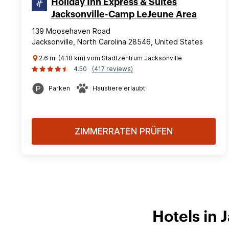
Holiday Inn Express & Suites
Jacksonville-Camp LeJeune Area
139 Moosehaven Road
Jacksonville, North Carolina 28546, United States
2.6 mi (4.18 km) vom Stadtzentrum Jacksonville
4.50
(417 reviews)
Parken
Haustiere erlaubt
ZIMMERRATEN PRÜFEN
Hotels in 