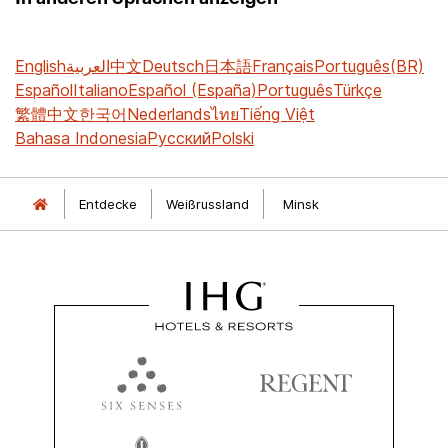
English
العربية
中文
Deutsch
日本語
Français
Português(BR)
Español
Italiano
Español (España)
Português
Türkçe
繁體中文
한국어
Nederlands
ไทย
Tiếng Việt
Bahasa Indonesia
Русский
Polski
Entdecke
Weißrussland
Minsk