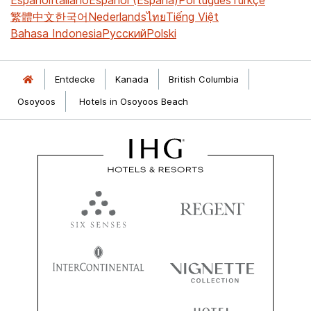
繁體中文
한국어
Nederlands
ไทย
Tiếng Việt
Bahasa Indonesia
Русский
Polski
Entdecke
Kanada
British Columbia
Osoyoos
Hotels in Osoyoos Beach