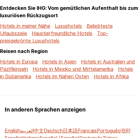
Entdecken Sie IHG: Vom gemütlichen Aufenthalt bis zum
luxuriösen Rückzugsort
Hotels in meiner Nähe
Luxushotels
Beliebteste
Urlaubsziele
Haustierfreundliche Hotels
Top-
preisgekrönte Luxushotels
Reisen nach Region
Hotels in Europa
Hotels in Asien
Hotels in Australien und
Pazifikinseln
Hotels in Mexiko und Mittelamerika
Hotels
in Südamerika
Hotels im Nahen Osten
Hotels in Afrika
In anderen Sprachen anzeigen
English
العربية
中文
Deutsch
日本語
Français
Português(BR)
Español
Italiano
Español (España)
Português
Türkçe