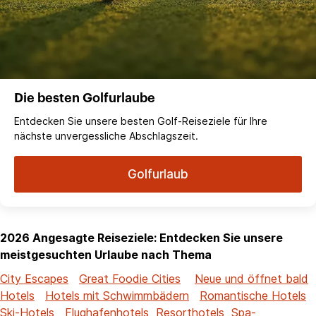
Die besten Golfurlaube
Entdecken Sie unsere besten Golf-Reiseziele für Ihre
nächste unvergessliche Abschlagszeit.
Golfurlaub
2026 Angesagte Reiseziele: Entdecken Sie unsere
meistgesuchten Urlaube nach Thema
City Escapes
Great Foodie Cities
Neue und öffnet bald
Hotels
Hotels mit Schwimmbädern
Romantische Hotels
Ski-Hotels
Flughafenhotels
Resorthotels
Spa-