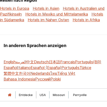
Reisen nach Region
Hotels in Europa
Hotels in Asien
Hotels in Australien und
Pazifikinseln
Hotels in Mexiko und Mittelamerika
Hotels
in Südamerika
Hotels im Nahen Osten
Hotels in Afrika
In anderen Sprachen anzeigen
English
العربية
中文
Deutsch
日本語
Français
Português(BR)
Español
Italiano
Español (España)
Português
Türkçe
繁體中文
한국어
Nederlands
ไทย
Tiếng Việt
Bahasa Indonesia
Русский
Polski
Entdecke
USA
Missouri
Perryville