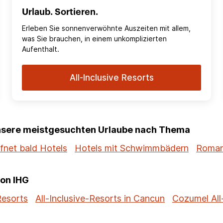
Urlaub. Sortieren.
Erleben Sie sonnenverwöhnte Auszeiten mit allem,
was Sie brauchen, in einem unkomplizierten
Aufenthalt.
All-Inclusive Resorts
unsere meistgesuchten Urlaube nach Thema
fnet bald Hotels
Hotels mit Schwimmbädern
Roman
von IHG
Resorts
All-Inclusive-Resorts in Cancun
Cozumel All