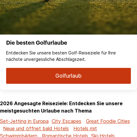
Die besten Golfurlaube
Entdecken Sie unsere besten Golf-Reiseziele für Ihre
nächste unvergessliche Abschlagszeit.
Golfurlaub
2026 Angesagte Reiseziele: Entdecken Sie unsere
meistgesuchten Urlaube nach Thema
Set-Jetting in Europa
City Escapes
Great Foodie Cities
Neue und öffnet bald Hotels
Hotels mit
Schwimmbädern
Romantische Hotels
Ski-Hotels