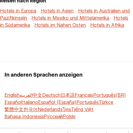
Reisen nach Region
Hotels in Europa
Hotels in Asien
Hotels in Australien und
Pazifikinseln
Hotels in Mexiko und Mittelamerika
Hotels
in Südamerika
Hotels im Nahen Osten
Hotels in Afrika
In anderen Sprachen anzeigen
English
العربية
中文
Deutsch
日本語
Français
Português(BR)
Español
Italiano
Español (España)
Português
Türkçe
繁體中文
한국어
Nederlands
ไทย
Tiếng Việt
Bahasa Indonesia
Русский
Polski