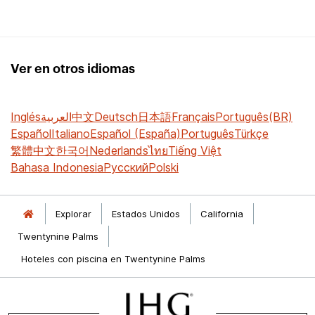
Ver en otros idiomas
Inglés
العربية
中文
Deutsch
日本語
Français
Português(BR)
Español
Italiano
Español (España)
Português
Türkçe
繁體中文
한국어
Nederlands
ไทย
Tiếng Việt
Bahasa Indonesia
Русский
Polski
Explorar
Estados Unidos
California
Twentynine Palms
Hoteles con piscina en Twentynine Palms