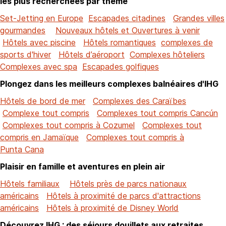
les plus recherchées par thème
Set-Jetting en Europe
Escapades citadines
Grandes villes
gourmandes
Nouveaux hôtels et Ouvertures à venir
Hôtels avec piscine
Hôtels romantiques
complexes de
sports d'hiver
Hôtels d’aéroport
Complexes hôteliers
Complexes avec spa
Escapades golfiques
Plongez dans les meilleurs complexes balnéaires d'IHG
Hôtels de bord de mer
Complexes des Caraïbes
Complexe tout compris
Complexes tout compris Cancún
Complexes tout compris à Cozumel
Complexes tout
compris en Jamaïque
Complexes tout compris à
Punta Cana
Plaisir en famille et aventures en plein air
Hôtels familiaux
Hôtels près de parcs nationaux
américains
Hôtels à proximité de parcs d'attractions
américains
Hôtels à proximité de Disney World
Découvrez IHG : des séjours douillets aux retraites