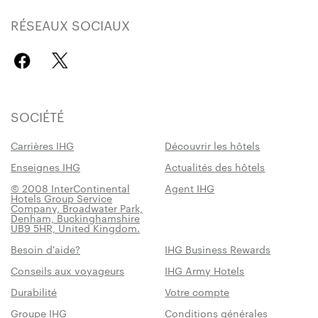
RÉSEAUX SOCIAUX
SOCIÉTÉ
Carrières IHG
Découvrir les hôtels
Enseignes IHG
Actualités des hôtels
© 2008 InterContinental
Agent IHG
Hotels Group Service
Company, Broadwater Park,
Denham, Buckinghamshire
UB9 5HR, United Kingdom.
Besoin d'aide?
IHG Business Rewards
Conseils aux voyageurs
IHG Army Hotels
Durabilité
Votre compte
Groupe IHG
Conditions générales