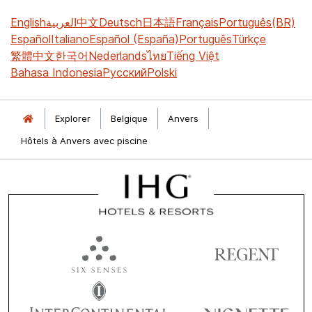
English
العربية
中文
Deutsch
日本語
Français
Português(BR)
Español
Italiano
Español (España)
Português
Türkçe
繁體中文
한국어
Nederlands
ไทย
Tiếng Việt
Bahasa Indonesia
Русский
Polski
Explorer
Belgique
Anvers
Hôtels à Anvers avec piscine