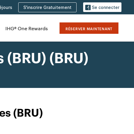
S'inscrire Gratuitement
éjours
Se connecter
IHG® One Rewards
RÉSERVER MAINTENANT
s (BRU) (BRU)
les (BRU)