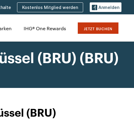
Kostenlos Mitglied werden
halte
Anmelden
arken
IHG® One Rewards
JETZT BUCHEN
üssel (BRU) (BRU)
üssel (BRU)