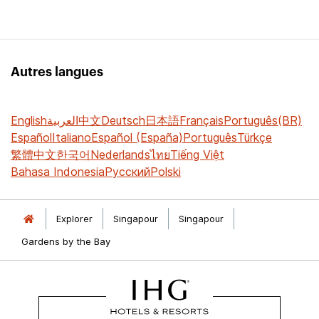
Autres langues
English
العربية
中文
Deutsch
日本語
Français
Português(BR)
Español
Italiano
Español (España)
Português
Türkçe
繁體中文
한국어
Nederlands
ไทย
Tiếng Việt
Bahasa Indonesia
Русский
Polski
Explorer
Singapour
Singapour
Gardens by the Bay