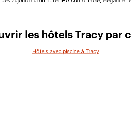
t dès aujourd’hui un hôtel IHG confortable, élégant et
vrir les hôtels Tracy par c
Hôtels avec piscine à Tracy