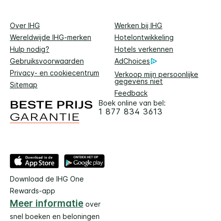
Over IHG
Werken bij IHG
Wereldwijde IHG-merken
Hotelontwikkeling
Hulp nodig?
Hotels verkennen
Gebruiksvoorwaarden
AdChoices
Privacy- en cookiecentrum
Verkoop mijn persoonlijke
gegevens niet
Sitemap
Feedback
Boek online van bel:
1 877 834 3613
Download de IHG One
Rewards-app
Meer informatie
over
snel boeken en beloningen