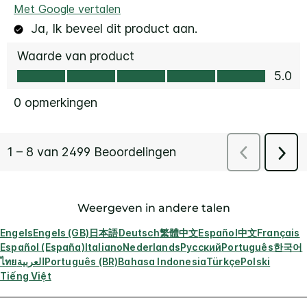
Weergeven in andere talen
Engels
Engels (GB)
日本語
Deutsch
繁體中文
Español
中文
Français
Español (España)
Italiano
Nederlands
Русский
Português
한국어
ไทย
العربية
Português (BR)
Bahasa Indonesia
Türkçe
Polski
Tiếng Việt