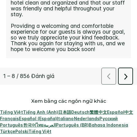
Xem bằng các ngôn ngữ khác
Tiếng Việt
Tiếng Anh (Anh)
日本語
Deutsch
繁體中文
Español
中文
Français
Español (España)
Italiano
Nederlands
Русский
Português
한국어
ไทย
العربية
Português (BR)
Bahasa Indonesia
Türkçe
Polski
Tiếng Việt