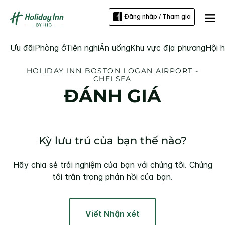
Đăng nhập / Tham gia
Ưu đãi
Phòng ở
Tiện nghi
Ăn uống
Khu vực địa phương
Hội h
HOLIDAY INN
BOSTON LOGAN AIRPORT -
CHELSEA
ĐÁNH GIÁ
Kỳ lưu trú của bạn thế nào?
Hãy chia sẻ trải nghiệm của bạn với chúng tôi. Chúng
tôi trân trọng phản hồi của bạn.
Viết Nhận xét