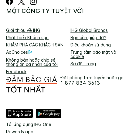
MỘT CÔNG TY TUYỆT VỜI
Giới thiệu về IHG
IHG Global Brands
Phát triển Khách sạn
Bạn cần giúp đỡ?
KHÁM PHÁ CÁC KHÁCH SẠN
Điều khoản sử dụng
AdChoices
Trung tâm bảo mật và
cookie
Không bán hoặc chia sẻ
Sơ đồ Trang
thông tin cá nhân của tôi
Feedback
Đặt phòng trực tuyến hoặc gọi:
1 877 834 3613
Tải ứng dụng IHG One
Rewards app