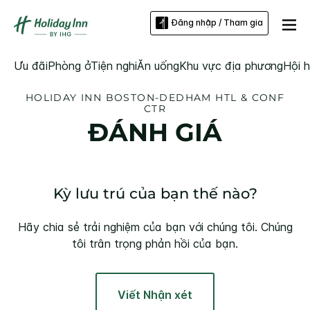
Đăng nhập / Tham gia
Ưu đãi
Phòng ở
Tiện nghi
Ăn uống
Khu vực địa phương
Hội h
HOLIDAY INN
BOSTON-DEDHAM HTL & CONF
CTR
ĐÁNH GIÁ
Kỳ lưu trú của bạn thế nào?
Hãy chia sẻ trải nghiệm của bạn với chúng tôi. Chúng
tôi trân trọng phản hồi của bạn.
Viết Nhận xét