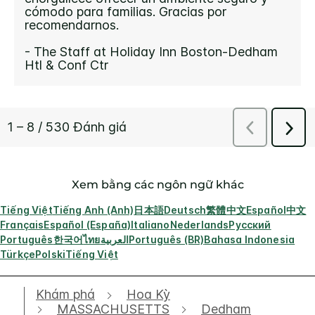
Xem bằng các ngôn ngữ khác
Tiếng Việt
Tiếng Anh (Anh)
日本語
Deutsch
繁體中文
Español
中文
Français
Español (España)
Italiano
Nederlands
Русский
Português
한국어
ไทย
العربية
Português (BR)
Bahasa Indonesia
Türkçe
Polski
Tiếng Việt
Khám phá
Hoa Kỳ
MASSACHUSETTS
Dedham