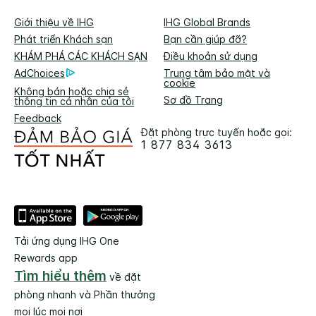
Giới thiệu về IHG
IHG Global Brands
Phát triển Khách sạn
Bạn cần giúp đỡ?
KHÁM PHÁ CÁC KHÁCH SẠN
Điều khoản sử dụng
AdChoices
Trung tâm bảo mật và
cookie
Không bán hoặc chia sẻ
Sơ đồ Trang
thông tin cá nhân của tôi
Feedback
Đặt phòng trực tuyến hoặc gọi:
1 877 834 3613
Tải ứng dụng IHG One
Rewards app
Tìm hiểu thêm
về đặt
phòng nhanh và Phần thưởng
mọi lúc mọi nơi