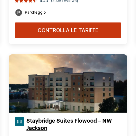
4.43
(2035 reviews)
Parcheggio
CONTROLLA LE TARIFFE
Staybridge Suites Flowood – NW
Jackson