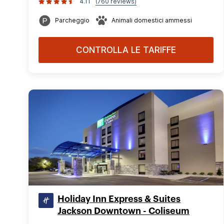
4.11
(760 reviews)
Parcheggio
Animali domestici ammessi
CONTROLLA LE TARIFFE
Holiday Inn Express & Suites
Jackson Downtown - Coliseum