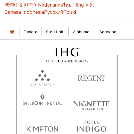
繁體中文
한국어
Nederlands
ไทย
Tiếng Việt
Bahasa Indonesia
Русский
Polski
Esplora
Stati Uniti
Alabama
Saraland