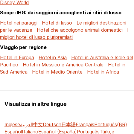
Disney World
Scopri IHG: dai soggiorni accoglienti ai ritiri di lusso
Hotel nei paraggi
Hotel di lusso
Le migliori destinazioni
per le vacanze
Hotel che accolgono animali domestici
I
migliori hotel di lusso pluripremiati
Viaggio per regione
Hotel in Europa
Hotel in Asia
Hotel in Australia e Isole del
Pacifico
Hotel in Messico e America Centrale
Hotel in
Sud America
Hotel in Medio Oriente
Hotel in Africa
Visualizza in altre lingue
Inglese
العربية
中文
Deutsch
日本語
Français
Português(BR)
Español
Italiano
Español (España)
Português
Türkçe