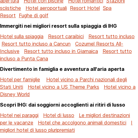
apertura
Hotel con piscine
Hotel romantici
Stazioni
sciistiche
Hotel aeroportuali
Resort Hotel
Spa
Resort
Fughe di golf
Immergiti nei migliori resort sulla spiaggia di IHG
Hotel sulla spiaggia
Resort caraibici
Resort tutto incluso
Resort tutto incluso a Cancun
Cozumel Resorts All-
Inclusive
Resort tutto incluso in Giamaica
Resort tutto
incluso a Punta Cana
Divertimento in famiglia e avventura all'aria aperta
Hotel per famiglie
Hotel vicino a Parchi nazionali degli
Stati Uniti
Hotel vicino a US Theme Parks
Hotel vicino a
Disney World
Scopri IHG: dai soggiorni accoglienti ai ritiri di lusso
Hotel nei paraggi
Hotel di lusso
Le migliori destinazioni
per le vacanze
Hotel che accolgono animali domestici
I
migliori hotel di lusso pluripremiati