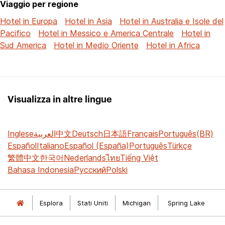
Viaggio per regione
Hotel in Europa
Hotel in Asia
Hotel in Australia e Isole del
Pacifico
Hotel in Messico e America Centrale
Hotel in
Sud America
Hotel in Medio Oriente
Hotel in Africa
Visualizza in altre lingue
Inglese
العربية
中文
Deutsch
日本語
Français
Português(BR)
Español
Italiano
Español (España)
Português
Türkçe
繁體中文
한국어
Nederlands
ไทย
Tiếng Việt
Bahasa Indonesia
Русский
Polski
Esplora
Stati Uniti
Michigan
Spring Lake