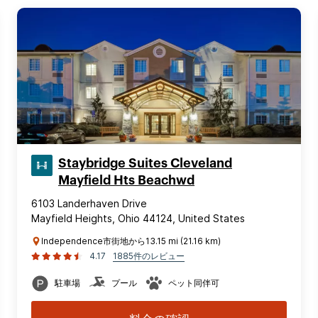
Staybridge Suites Cleveland
Mayfield Hts Beachwd
6103 Landerhaven Drive
Mayfield Heights, Ohio 44124, United States
Independence市街地から13.15 mi (21.16 km)
4.17
1885件のレビュー
駐車場
プール
ペット同伴可