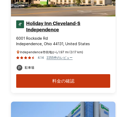
Holiday Inn Cleveland-S
Independence
6001 Rockside Rd
Independence, Ohio 44131, United States
Independence市街地から1.97 mi (3.17 km)
4.14
2255件のレビュー
駐車場
料金の確認