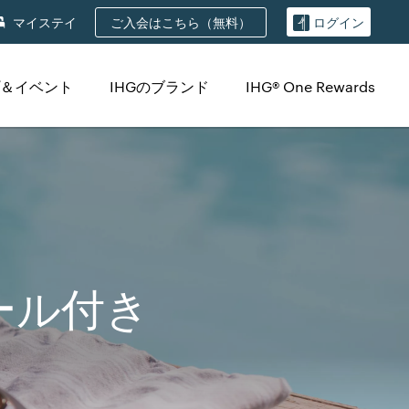
ご入会はこちら（無料）
マイステイ
ログイン
＆イベント
IHGのブランド
IHG® One Rewards
ール付き