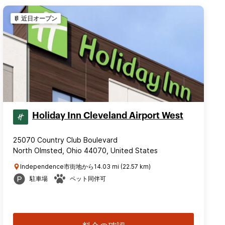
近日オープン
Holiday Inn Cleveland Airport West
25070 Country Club Boulevard
North Olmsted, Ohio 44070, United States
Independence市街地から14.03 mi (22.57 km)
駐車場
ペット同伴可