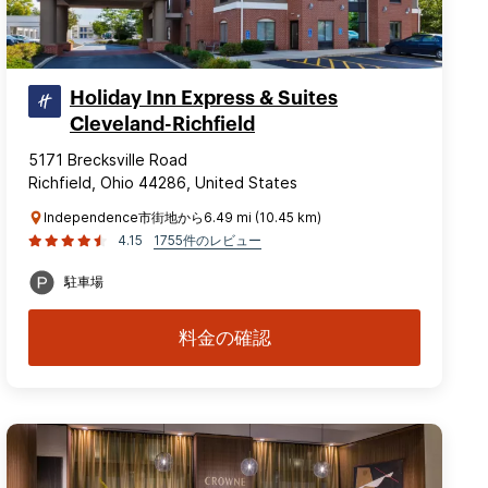
Holiday Inn Express & Suites
Cleveland-Richfield
5171 Brecksville Road
Richfield, Ohio 44286, United States
Independence市街地から6.49 mi (10.45 km)
4.15
1755件のレビュー
駐車場
料金の確認