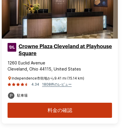
Crowne Plaza Cleveland at Playhouse
Square
1260 Euclid Avenue
Cleveland, Ohio 44115, United States
Independence市街地から9.41 mi (15.14 km)
4.34
1808件のレビュー
駐車場
料金の確認