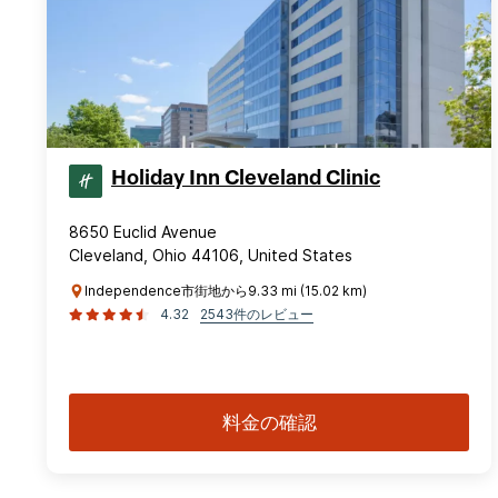
Holiday Inn Cleveland Clinic
8650 Euclid Avenue
Cleveland, Ohio 44106, United States
Independence市街地から9.33 mi (15.02 km)
4.32
2543件のレビュー
料金の確認