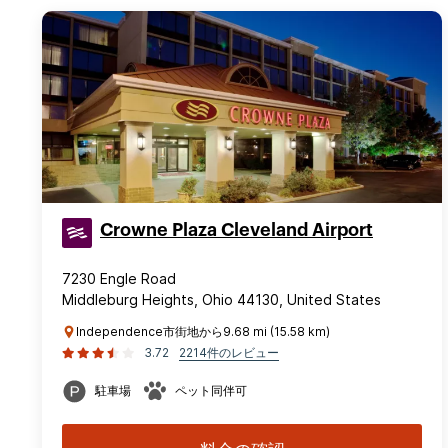
Crowne Plaza Cleveland Airport
7230 Engle Road
Middleburg Heights, Ohio 44130, United States
Independence市街地から9.68 mi (15.58 km)
3.72
2214件のレビュー
駐車場
ペット同伴可