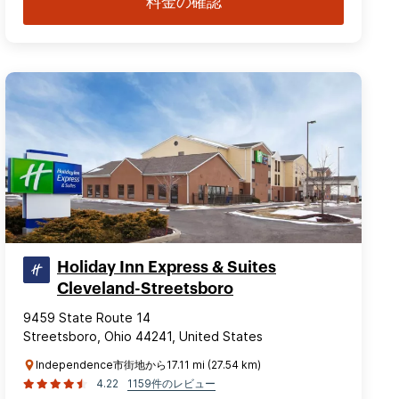
料金の確認
Holiday Inn Express & Suites
Cleveland-Streetsboro
9459 State Route 14
Streetsboro, Ohio 44241, United States
Independence市街地から17.11 mi (27.54 km)
4.22
1159件のレビュー