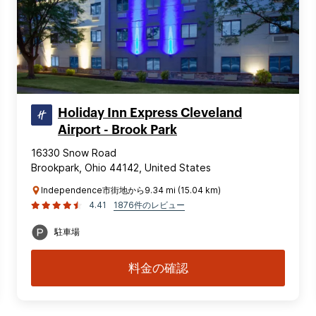
Holiday Inn Express Cleveland
Airport - Brook Park
16330 Snow Road
Brookpark, Ohio 44142, United States
Independence市街地から9.34 mi (15.04 km)
4.41
1876件のレビュー
駐車場
料金の確認