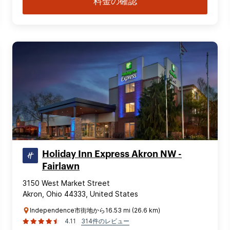
料金の確認
Holiday Inn Express Akron NW -
Fairlawn
3150 West Market Street
Akron, Ohio 44333, United States
Independence市街地から16.53 mi (26.6 km)
4.11
314件のレビュー