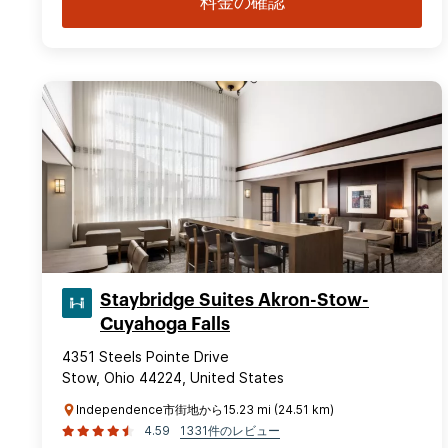
料金の確認
Staybridge Suites Akron-Stow-
Cuyahoga Falls
4351 Steels Pointe Drive
Stow, Ohio 44224, United States
Independence市街地から15.23 mi (24.51 km)
4.59
1331件のレビュー