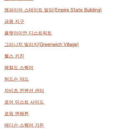
엠파이어 스테이트 빌딩(Empire State Building)
금융 지구
플랫아이언 디스트릭트
그리니치 빌리지(Greenwich Village)
헬스 키친
헤럴드 스퀘어
허드슨 야드
자비츠 컨벤션 센터
로어 이스트 사이드
로워 맨해튼
매디슨 스퀘어 가든