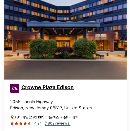
Crowne Plaza Edison
2055 Lincoln Highway
Edison, New Jersey 08817, United States
1.81 마일(2.92 km) 미들섹스 카운티 대학
4.24
(1802 reviews)