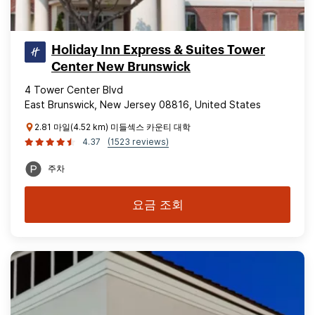
Holiday Inn Express & Suites Tower
Center New Brunswick
4 Tower Center Blvd
East Brunswick, New Jersey 08816, United States
2.81 마일(4.52 km) 미들섹스 카운티 대학
4.37
(1523 reviews)
주차
요금 조회