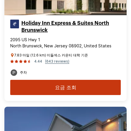
Holiday Inn Express & Suites North
Brunswick
2095 US Hwy 1
North Brunswick, New Jersey 08902, United States
7.83 마일 (12.6 km) 미들섹스 카운티 대학 기준
4.44
(643 reviews)
주차
요금 조회