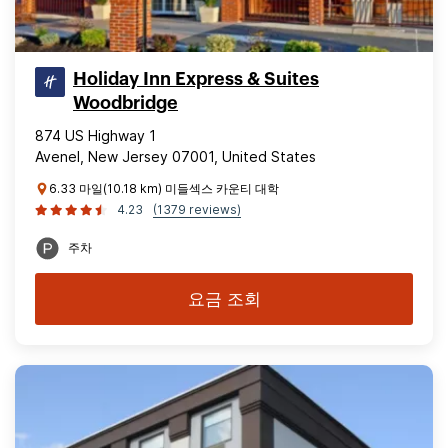
Holiday Inn Express & Suites
Woodbridge
874 US Highway 1
Avenel, New Jersey 07001, United States
6.33 마일(10.18 km) 미들섹스 카운티 대학
4.23
(1379 reviews)
주차
요금 조회