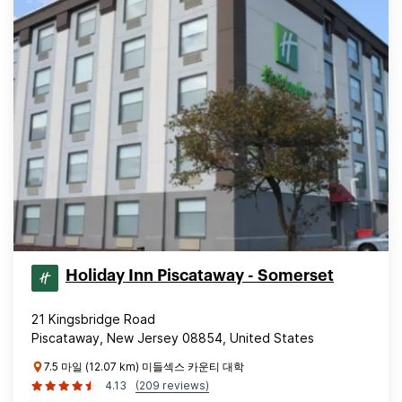
Holiday Inn Piscataway - Somerset
21 Kingsbridge Road
Piscataway, New Jersey 08854, United States
7.5 마일 (12.07 km) 미들섹스 카운티 대학
4.13
(209 reviews)