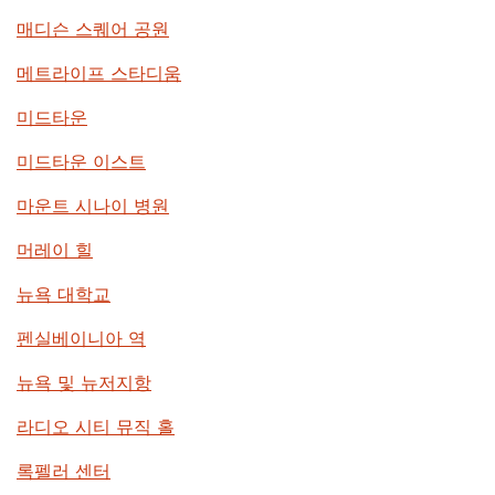
매디슨 스퀘어 공원
메트라이프 스타디움
미드타운
미드타운 이스트
마운트 시나이 병원
머레이 힐
뉴욕 대학교
펜실베이니아 역
뉴욕 및 뉴저지항
라디오 시티 뮤직 홀
록펠러 센터