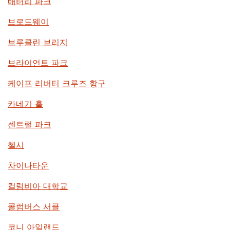
배터리 파크
브로드웨이
브루클린 브리지
브라이언트 파크
케이프 리버티 크루즈 항구
카네기 홀
센트럴 파크
첼시
차이나타운
컬럼비아 대학교
콜럼버스 서클
코니 아일랜드