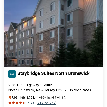
Staybridge Suites North Brunswick
2195 U. S. Highway 1 South
North Brunswick, New Jersey 08902, United States
7.93 마일(12.76 km) 미들섹스 카운티 대학
4.53
(639 reviews)