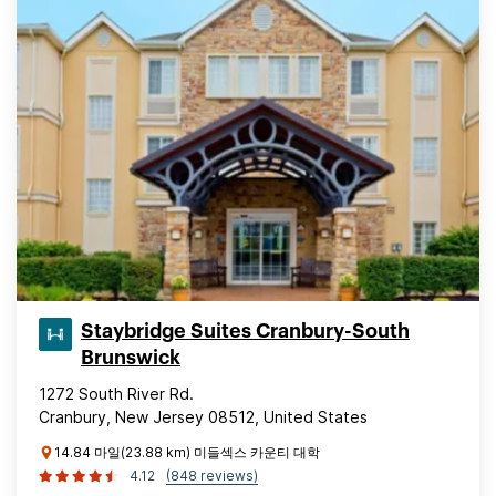
Staybridge Suites Cranbury-South
Brunswick
1272 South River Rd.
Cranbury, New Jersey 08512, United States
14.84 마일(23.88 km) 미들섹스 카운티 대학
4.12
(848 reviews)