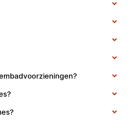
zwembadvoorzieningen?
mes?
Ames?