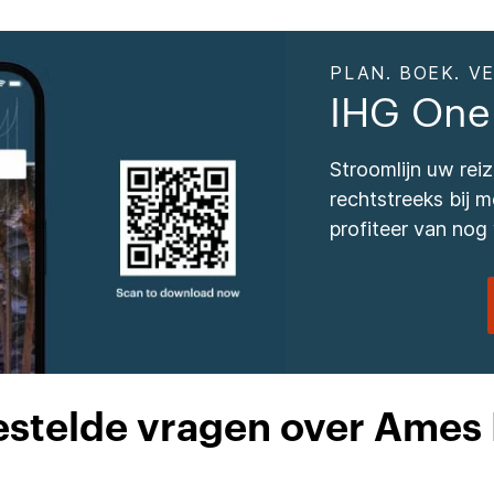
PLAN. BOEK. VE
IHG One
Stroomlijn uw re
rechtstreeks bij
profiteer van nog 
estelde vragen over Ames 