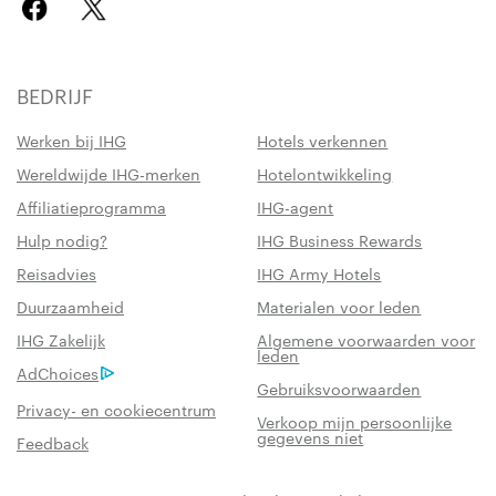
BEDRIJF
Werken bij IHG
Hotels verkennen
Wereldwijde IHG-merken
Hotelontwikkeling
Affiliatieprogramma
IHG-agent
Hulp nodig?
IHG Business Rewards
Reisadvies
IHG Army Hotels
Duurzaamheid
Materialen voor leden
IHG Zakelijk
Algemene voorwaarden voor
leden
AdChoices
Gebruiksvoorwaarden
Privacy- en cookiecentrum
Verkoop mijn persoonlijke
gegevens niet
Feedback