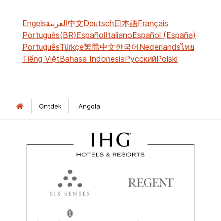
Engels
العربية
中文
Deutsch
日本語
Français
Português(BR)
Español
Italiano
Español (España)
Português
Türkçe
繁體中文
한국어
Nederlands
ไทย
Tiếng Việt
Bahasa Indonesia
Русский
Polski
Ontdek
Angola