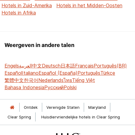
Hotels in Zuid-Amerika
Hotels in het Midden-Oosten
Hotels in Afrika
Weergeven in andere talen
Engels
العربية
中文
Deutsch
日本語
Français
Português(BR)
Español
Italiano
Español (España)
Português
Türkçe
繁體中文
한국어
Nederlands
ไทย
Tiếng Việt
Bahasa Indonesia
Русский
Polski
Ontdek
Verenigde Staten
Maryland
Clear Spring
Huisdiervriendelijke hotels in Clear Spring