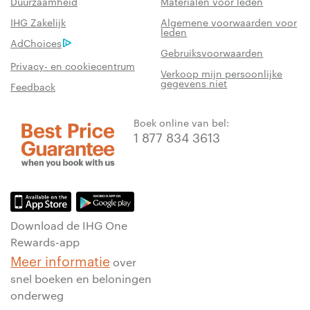
Duurzaamheid
Materialen voor leden
IHG Zakelijk
Algemene voorwaarden voor
leden
AdChoices
Gebruiksvoorwaarden
Privacy- en cookiecentrum
Verkoop mijn persoonlijke
gegevens niet
Feedback
Boek online van bel:
1 877 834 3613
Download de IHG One
Rewards-app
Meer informatie
over
snel boeken en beloningen
onderweg