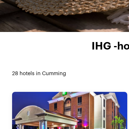
IHG -h
28
hotels in
Cumming