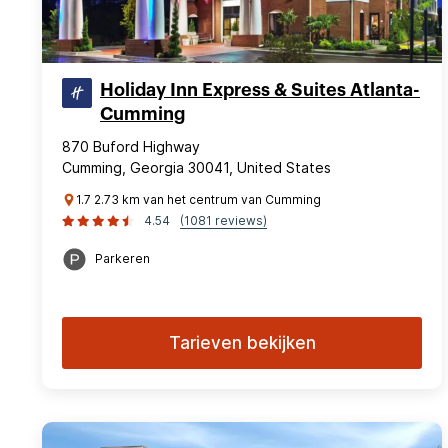
Holiday Inn Express & Suites Atlanta-
Cumming
870 Buford Highway
Cumming, Georgia 30041, United States
1.7 2.73 km van het centrum van Cumming
4.54
(1081 reviews)
Parkeren
Tarieven bekijken