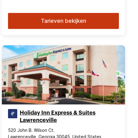
Tarieven bekijken
Holiday Inn Express & Suites
Lawrenceville
520 John B. Wilson Ct.
Lawrenceville, Georgia 30045, United States