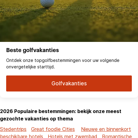
Beste golfvakanties
Ontdek onze topgolfbestemmingen voor uw volgende
onvergetelijke starttijd.
Golfvakanties
2026 Populaire bestemmingen: bekijk onze meest
gezochte vakanties op thema
Stedentrips
Great foodie Cities
Nieuwe en binnenkort
beschikbare hotels
Hotels met zwembad
Romantische