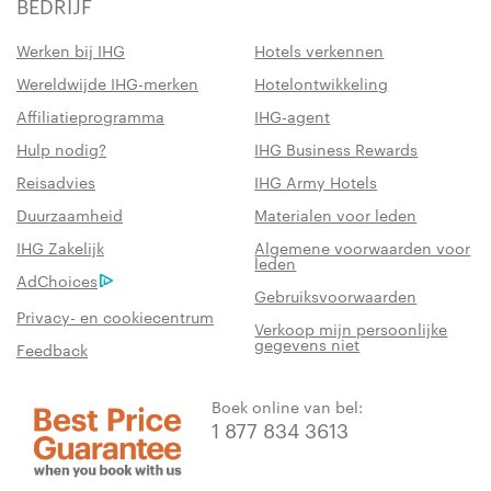
BEDRIJF
Werken bij IHG
Hotels verkennen
Wereldwijde IHG-merken
Hotelontwikkeling
Affiliatieprogramma
IHG-agent
Hulp nodig?
IHG Business Rewards
Reisadvies
IHG Army Hotels
Duurzaamheid
Materialen voor leden
IHG Zakelijk
Algemene voorwaarden voor
leden
AdChoices
Gebruiksvoorwaarden
Privacy- en cookiecentrum
Verkoop mijn persoonlijke
gegevens niet
Feedback
Boek online van bel:
1 877 834 3613