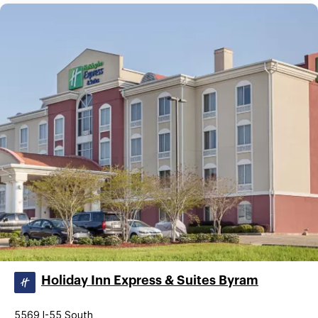
Holiday Inn Express & Suites Byram
5569 I-55 South