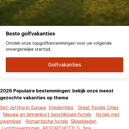
Beste golfvakanties
Ontdek onze topgolfbestemmingen voor uw volgende
onvergetelijke starttijd.
Golfvakanties
2026 Populaire bestemmingen: bekijk onze meest
gezochte vakanties op thema
Set-Jetting in Europa
Stedentrips
Great foodie Cities
Nieuwe en binnenkort beschikbare hotels
Hotels met
zwembad
Romantische hotels
Skigebieden
Luchthavenhotels
RESORTHOTELS
Spa