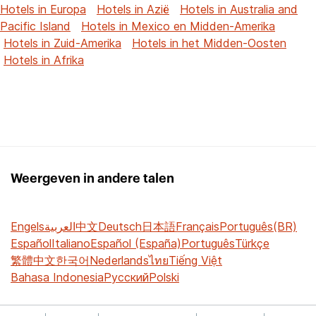
Hotels in Europa
Hotels in Azië
Hotels in Australia and
Pacific Island
Hotels in Mexico en Midden-Amerika
Hotels in Zuid-Amerika
Hotels in het Midden-Oosten
Hotels in Afrika
Weergeven in andere talen
Engels
العربية
中文
Deutsch
日本語
Français
Português(BR)
Español
Italiano
Español (España)
Português
Türkçe
繁體中文
한국어
Nederlands
ไทย
Tiếng Việt
Bahasa Indonesia
Русский
Polski