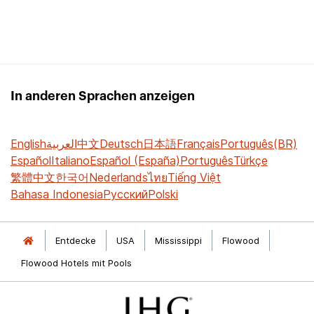
In anderen Sprachen anzeigen
English
العربية
中文
Deutsch
日本語
Français
Português(BR)
Español
Italiano
Español (España)
Português
Türkçe
繁體中文
한국어
Nederlands
ไทย
Tiếng Việt
Bahasa Indonesia
Русский
Polski
Entdecke
USA
Mississippi
Flowood
Flowood Hotels mit Pools