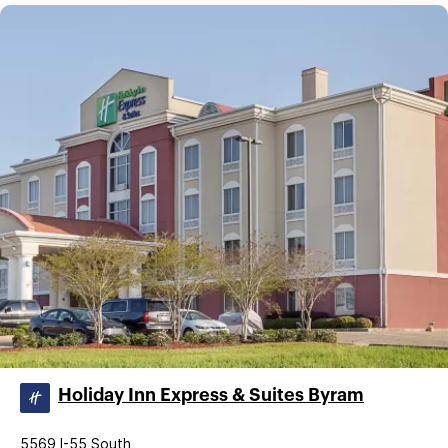
Holiday Inn Express & Suites Byram
5569 I-55 South