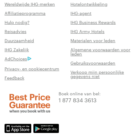
Wereldwijde IHG-merken
Hotelontwikkeling
Affiliatieprogramma
IHG-agent
Hulp nodig?
IHG Business Rewards
Reisadvies
IHG Army Hotels
Duurzaamheid
Materialen voor leden
IHG Zakelijk
Algemene voorwaarden voor
leden
AdChoices
Gebruiksvoorwaarden
Privacy- en cookiecentrum
Verkoop mijn persoonlijke
gegevens niet
Feedback
Boek online van bel:
1 877 834 3613