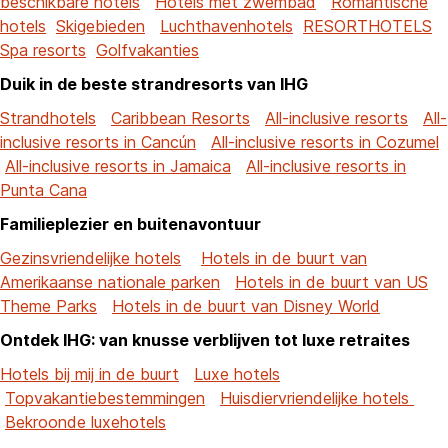
beschikbare hotels
Hotels met zwembad
Romantische
hotels
Skigebieden
Luchthavenhotels
RESORTHOTELS
Spa resorts
Golfvakanties
Duik in de beste strandresorts van IHG
Strandhotels
Caribbean Resorts
All-inclusive resorts
All-
inclusive resorts in Cancún
All-inclusive resorts in Cozumel
All-inclusive resorts in Jamaica
All-inclusive resorts in
Punta Cana
Familieplezier en buitenavontuur
Gezinsvriendelijke hotels
Hotels in de buurt van
Amerikaanse nationale parken
Hotels in de buurt van US
Theme Parks
Hotels in de buurt van Disney World
Ontdek IHG: van knusse verblijven tot luxe retraites
Hotels bij mij in de buurt
Luxe hotels
Topvakantiebestemmingen
Huisdiervriendelijke hotels
Bekroonde luxehotels