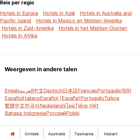
Reis per regio
Hotels in Europa
Hotels in Azië
Hotels in Australia and
Pacific Island
Hotels in Mexico en Midden-Amerika
Hotels in Zuid-Amerika
Hotels in het Midden-Oosten
Hotels in Afrika
Weergeven in andere talen
Engels
العربية
中文
Deutsch
日本語
Français
Português(BR)
Español
Italiano
Español (España)
Português
Türkçe
繁體中文
한국어
Nederlands
ไทย
Tiếng Việt
Bahasa Indonesia
Русский
Polski
Ontdek
Australië
Tasmania
Hobart