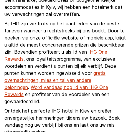
bent naar luxe, boetiekhotels of budgetvriendelijke
accommodaties in Kyiv, wij hebben een hotelmerk dat
uw verwachtingen zal overtreffen.
Bij IHG zijn we trots op het aanbieden van de beste
tarieven wanneer u rechtstreeks bij ons boekt. Door te
boeken via onze officiële website of mobiele app, krijgt
u altijd de meest concurrerende prijzen die beschikbaar
zijn. Bovendien profiteert u als lid van
IHG One
Rewards
, ons loyaliteitsprogramma, van exclusieve
voordelen en verdient u punten bij elk verblijf. Deze
punten kunnen worden ingewisseld voor
gratis
overnachtingen, miles en tal van andere
beloningen
.
Word vandaag nog lid van IHG One
Rewards
en profiteer van de voordelen van een
gewaardeerd lid.
Ontdek het perfecte IHG-hotel in Kiev en creëer
onvergetelijke herinneringen tijdens uw bezoek. Boek
vandaag nog uw verblijf bij ons en laat ons uw reis