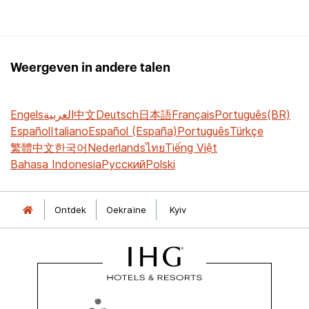
Weergeven in andere talen
Engels
العربية
中文
Deutsch
日本語
Français
Português(BR)
Español
Italiano
Español (España)
Português
Türkçe
繁體中文
한국어
Nederlands
ไทย
Tiếng Việt
Bahasa Indonesia
Русский
Polski
Ontdek
Oekraïne
Kyiv