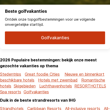
Beste golfvakanties
Ontdek onze topgolfbestemmingen voor uw volgende
onvergetelijke starttijd.
Golfvakanties
2026 Populaire bestemmingen: bekijk onze meest
gezochte vakanties op thema
Stedentrips
Great foodie Cities
Nieuwe en binnenkort
beschikbare hotels
Hotels met zwembad
Romantische
hotels
Skigebieden
Luchthavenhotels
RESORTHOTELS
Spa resorts
Golfvakanties
Duik in de beste strandresorts van IHG
Strandhotels
Caribbean Resorts
All-inclusive resorts
All-