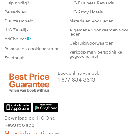
Hulp nodig?
IHG Business Rewards
Reisadvies
IHG Army Hotels
Duurzaamheid
Materialen voor leden
IHG Zakelijk
Algemene voorwaarden voor
leden
AdChoices
Gebruiksvoorwaarden
Privacy- en cookiecentrum
Verkoop mijn persoonlijke
gegevens niet
Feedback
Boek online van bel:
1 877 834 3613
Download de IHG One
Rewards-app
Meer informatie
over