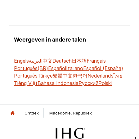
Weergeven in andere talen
Engels
العربية
中文
Deutsch
日本語
Français
Português(BR)
Español
Italiano
Español (España)
Português
Türkçe
繁體中文
한국어
Nederlands
ไทย
Tiếng Việt
Bahasa Indonesia
Русский
Polski
Ontdek
Macedonië, Republiek