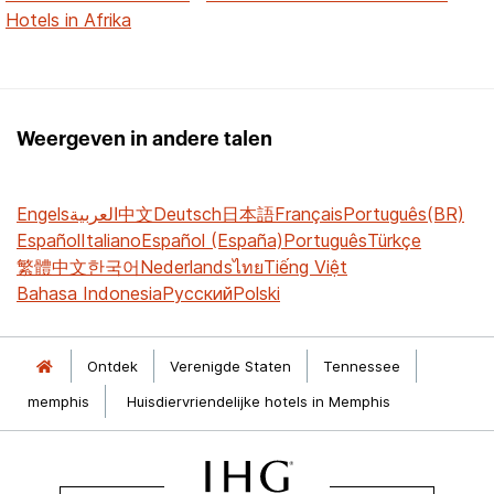
Hotels in Afrika
Weergeven in andere talen
Engels
العربية
中文
Deutsch
日本語
Français
Português(BR)
Español
Italiano
Español (España)
Português
Türkçe
繁體中文
한국어
Nederlands
ไทย
Tiếng Việt
Bahasa Indonesia
Русский
Polski
Ontdek
Verenigde Staten
Tennessee
memphis
Huisdiervriendelijke hotels in Memphis