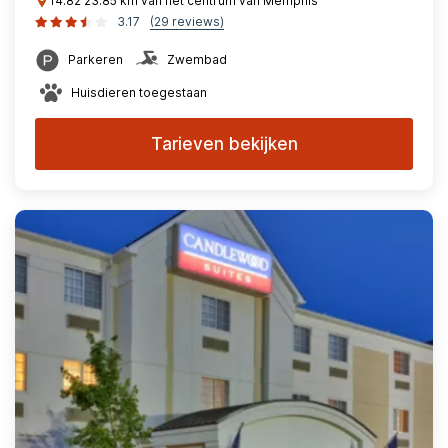
14.82 23.85 km van het centrum van Memphis
3.17
(29 reviews)
Parkeren
Zwembad
Huisdieren toegestaan
Tarieven bekijken