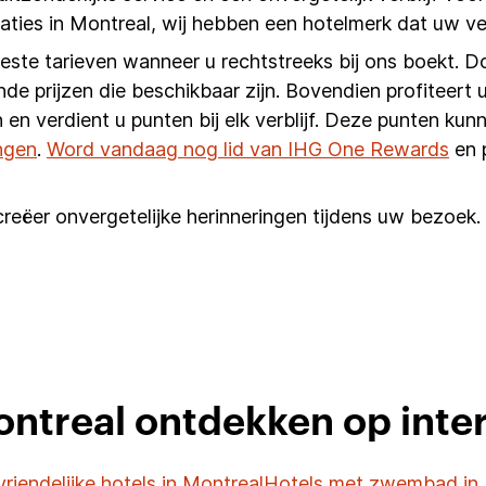
ties in Montreal, wij hebben een hotelmerk dat uw ve
beste tarieven wanneer u rechtstreeks bij ons boekt. D
nde prijzen die beschikbaar zijn. Bovendien profiteert u
 en verdient u punten bij elk verblijf. Deze punten k
ngen
.
Word vandaag nog lid van IHG One Rewards
en 
reëer onvergetelijke herinneringen tijdens uw bezoek. 
ontreal ontdekken op int
vriendelijke hotels in Montreal
Hotels met zwembad in 