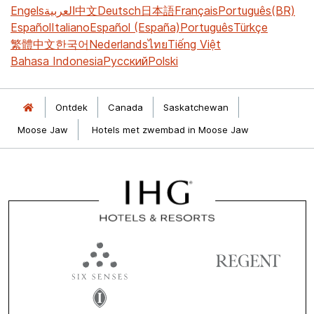
Engels
العربية
中文
Deutsch
日本語
Français
Português(BR)
Español
Italiano
Español (España)
Português
Türkçe
繁體中文
한국어
Nederlands
ไทย
Tiếng Việt
Bahasa Indonesia
Русский
Polski
Ontdek
Canada
Saskatchewan
Moose Jaw
Hotels met zwembad in Moose Jaw