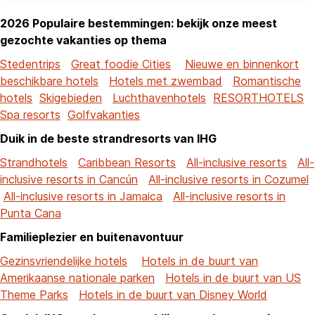
2026 Populaire bestemmingen: bekijk onze meest
gezochte vakanties op thema
Stedentrips
Great foodie Cities
Nieuwe en binnenkort
beschikbare hotels
Hotels met zwembad
Romantische
hotels
Skigebieden
Luchthavenhotels
RESORTHOTELS
Spa resorts
Golfvakanties
Duik in de beste strandresorts van IHG
Strandhotels
Caribbean Resorts
All-inclusive resorts
All-
inclusive resorts in Cancún
All-inclusive resorts in Cozumel
All-inclusive resorts in Jamaica
All-inclusive resorts in
Punta Cana
Familieplezier en buitenavontuur
Gezinsvriendelijke hotels
Hotels in de buurt van
Amerikaanse nationale parken
Hotels in de buurt van US
Theme Parks
Hotels in de buurt van Disney World