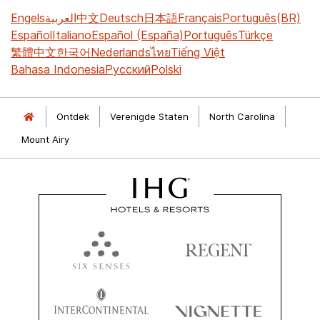
Engels
العربية
中文
Deutsch
日本語
Français
Português(BR)
Español
Italiano
Español (España)
Português
Türkçe
繁體中文
한국어
Nederlands
ไทย
Tiếng Việt
Bahasa Indonesia
Русский
Polski
Ontdek
Verenigde Staten
North Carolina
Mount Airy