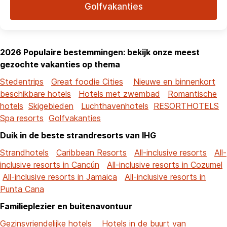
Golfvakanties
2026 Populaire bestemmingen: bekijk onze meest
gezochte vakanties op thema
Stedentrips
Great foodie Cities
Nieuwe en binnenkort
beschikbare hotels
Hotels met zwembad
Romantische
hotels
Skigebieden
Luchthavenhotels
RESORTHOTELS
Spa resorts
Golfvakanties
Duik in de beste strandresorts van IHG
Strandhotels
Caribbean Resorts
All-inclusive resorts
All-
inclusive resorts in Cancún
All-inclusive resorts in Cozumel
All-inclusive resorts in Jamaica
All-inclusive resorts in
Punta Cana
Familieplezier en buitenavontuur
Gezinsvriendelijke hotels
Hotels in de buurt van