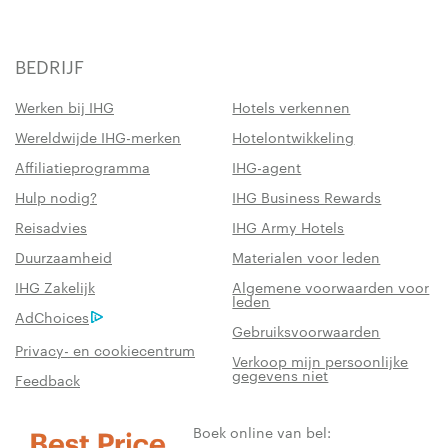
BEDRIJF
Werken bij IHG
Hotels verkennen
Wereldwijde IHG-merken
Hotelontwikkeling
Affiliatieprogramma
IHG-agent
Hulp nodig?
IHG Business Rewards
Reisadvies
IHG Army Hotels
Duurzaamheid
Materialen voor leden
IHG Zakelijk
Algemene voorwaarden voor
leden
AdChoices
Gebruiksvoorwaarden
Privacy- en cookiecentrum
Verkoop mijn persoonlijke
gegevens niet
Feedback
Boek online van bel: