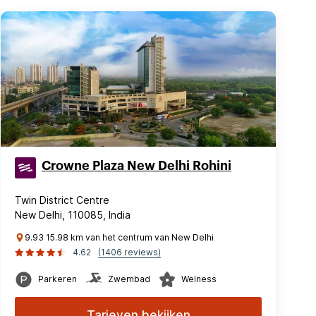
Crowne Plaza New Delhi Rohini
Twin District Centre
New Delhi, 110085, India
9.93 15.98 km van het centrum van New Delhi
4.62
(1406 reviews)
Parkeren
Zwembad
Welness
Tarieven bekijken