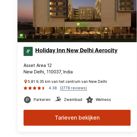
Holiday Inn New Delhi Aerocity
Asset Area 12
New Delhi, 110037, India
5.81 9.35 km van het centrum van New Delhi
4.38
(2778 reviews)
Parkeren
Zwembad
Welness
Tarieven bekijken