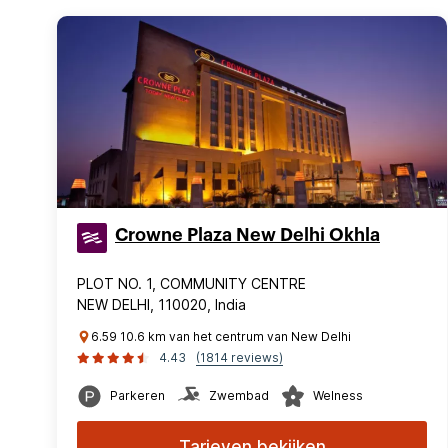
Crowne Plaza New Delhi Okhla
PLOT NO. 1, COMMUNITY CENTRE
NEW DELHI, 110020, India
6.59 10.6 km van het centrum van New Delhi
4.43
(1814 reviews)
Parkeren
Zwembad
Welness
Tarieven bekijken