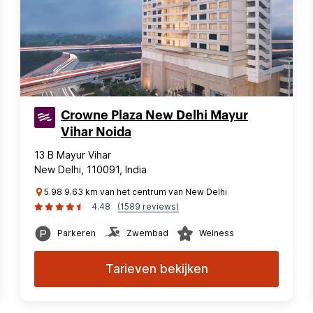
Crowne Plaza New Delhi Mayur
Vihar Noida
13 B Mayur Vihar
New Delhi, 110091, India
5.98 9.63 km van het centrum van New Delhi
4.48
(1589 reviews)
Parkeren
Zwembad
Welness
Tarieven bekijken