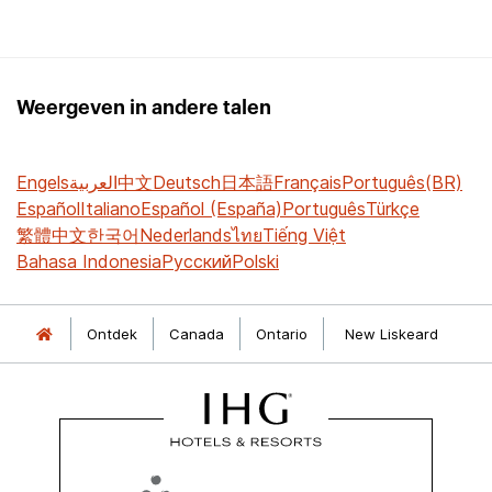
Weergeven in andere talen
Engels
العربية
中文
Deutsch
日本語
Français
Português(BR)
Español
Italiano
Español (España)
Português
Türkçe
繁體中文
한국어
Nederlands
ไทย
Tiếng Việt
Bahasa Indonesia
Русский
Polski
Ontdek
Canada
Ontario
New Liskeard