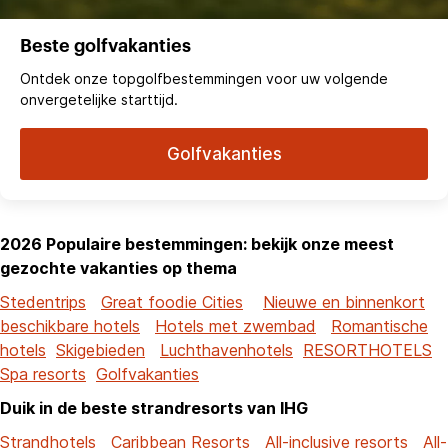
Beste golfvakanties
Ontdek onze topgolfbestemmingen voor uw volgende
onvergetelijke starttijd.
Golfvakanties
2026 Populaire bestemmingen: bekijk onze meest
gezochte vakanties op thema
Stedentrips
Great foodie Cities
Nieuwe en binnenkort
beschikbare hotels
Hotels met zwembad
Romantische
hotels
Skigebieden
Luchthavenhotels
RESORTHOTELS
Spa resorts
Golfvakanties
Duik in de beste strandresorts van IHG
Strandhotels
Caribbean Resorts
All-inclusive resorts
All-