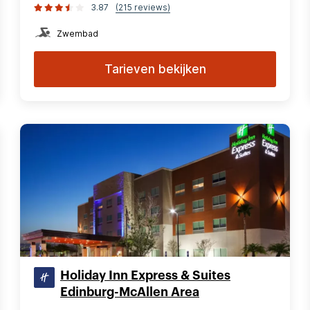
3.87
(215 reviews)
Zwembad
Tarieven bekijken
Holiday Inn Express & Suites
Edinburg-McAllen Area