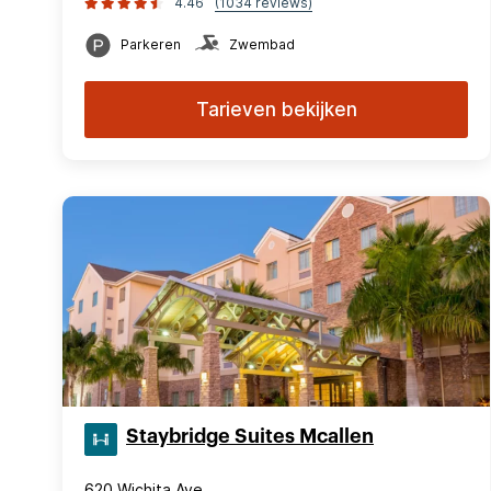
4.46
(1034 reviews)
Parkeren
Zwembad
Tarieven bekijken
Staybridge Suites Mcallen
620 Wichita Ave.