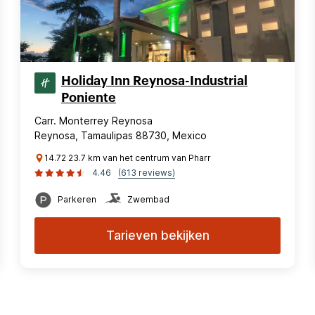
Holiday Inn Reynosa-Industrial
Poniente
Carr. Monterrey Reynosa
Reynosa, Tamaulipas 88730, Mexico
14.72 23.7 km van het centrum van Pharr
4.46
(613 reviews)
Parkeren
Zwembad
Tarieven bekijken