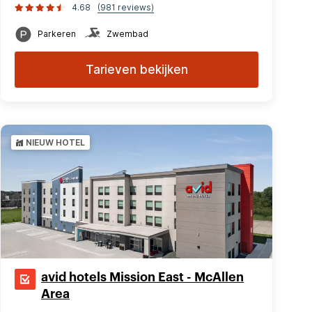
4.68
(981 reviews)
Parkeren
Zwembad
Tarieven bekijken
NIEUW HOTEL
avid hotels Mission East - McAllen
Area